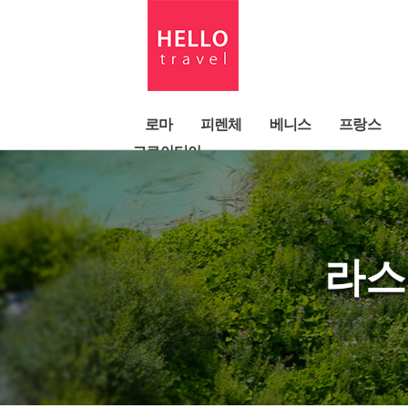
로마
피렌체
베니스
프랑스
크로아티아
라스