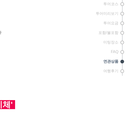
투어코스
투어미리보기
투어요금
환
포함/불포함
미팅장소
FAQ
연관상품
여행후기
비체'