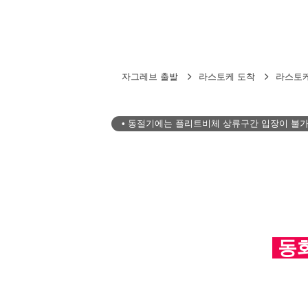
자그레브 출발
라스토케 도착
라스토케
• 동절기에는 플리트비체 상류구간 입장이 불
동화