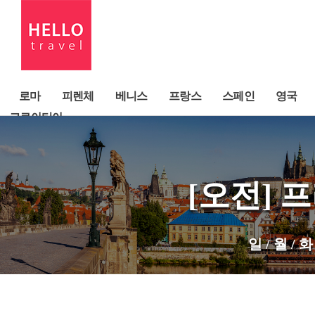
로마
피렌체
베니스
프랑스
스페인
영국
크로아티아
[오전]
일 / 월 / 화 