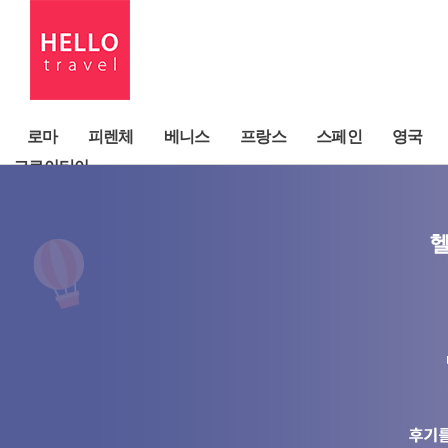
로마
피렌체
베니스
프랑스
스페인
영국
크로아티아