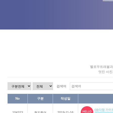
헬로우트래블과 
멋진 사진
검색어
No
구분
작성일
(송다정 가이드
104323
현지투어
2019-11-16