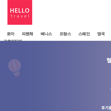
로마
피렌체
베니스
프랑스
스페인
영국
크로아티아