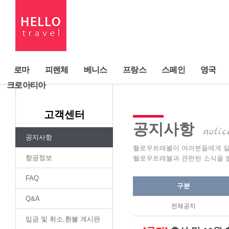
로마
피렌체
베니스
프랑스
스페인
영국
크로아티아
고객센터
공지
사항
notic
공지사항
헬로우트래블이 여러분들에게 
항공정보
헬로우트래블과 관련된 소식을 
FAQ
구분
Q&A
전체공지
입금 및 취소,환불 게시판